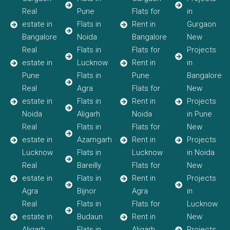
Real
Pune
Flats for
in
estate in
Flats in
Rent in
Gurgaon
Bangalore
Noida
Bangalore
New
Real
Flats in
Flats for
Projects
estate in
Lucknow
Rent in
in
Pune
Flats in
Pune
Bangalore
Real
Agra
Flats for
New
estate in
Flats in
Rent in
Projects
Noida
Aligarh
Noida
in Pune
Real
Flats in
Flats for
New
estate in
Azamgarh
Rent in
Projects
Lucknow
Flats in
Lucknow
in Noida
Real
Bareilly
Flats for
New
estate in
Flats in
Rent in
Projects
Agra
Bijnor
Agra
in
Real
Flats in
Flats for
Lucknow
estate in
Budaun
Rent in
New
Aligarh
Flats in
Aligarh
Projects