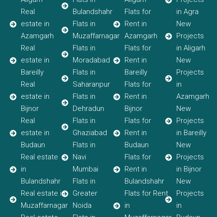
Real
Bulandshahr
Flats for
in Agra
estate in
Flats in
Rent in
New
Azamgarh
Muzaffarnagar
Azamgarh
Projects
Real
Flats in
Flats for
in Aligarh
estate in
Moradabad
Rent in
New
Bareilly
Flats in
Bareilly
Projects
Real
Saharanpur
Flats for
in
estate in
Flats in
Rent in
Azamgarh
Bijnor
Dehradun
Bijnor
New
Real
Flats in
Flats for
Projects
estate in
Ghaziabad
Rent in
in Bareilly
Budaun
Flats in
Budaun
New
Real estate
Navi
Flats for
Projects
in
Mumbai
Rent in
in Bijnor
Bulandshahr
Flats in
Bulandshahr
New
Real estate in
Greater
Flats for Rent
Projects
Muzaffarnagar
Noida
in
in