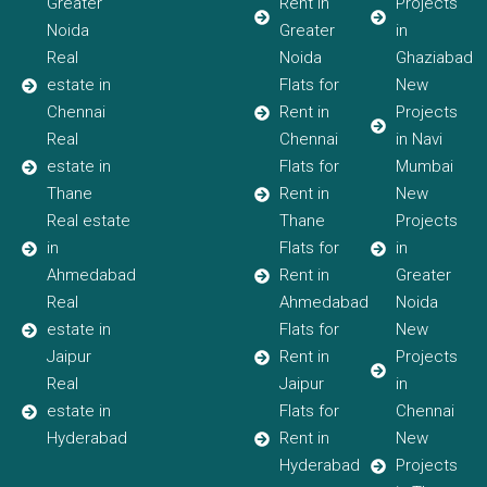
Greater
Rent in
Projects
Noida
Greater
in
Real
Noida
Ghaziabad
estate in
Flats for
New
Chennai
Rent in
Projects
Real
Chennai
in Navi
estate in
Flats for
Mumbai
Thane
Rent in
New
Real estate
Thane
Projects
in
Flats for
in
Ahmedabad
Rent in
Greater
Real
Ahmedabad
Noida
estate in
Flats for
New
Jaipur
Rent in
Projects
Real
Jaipur
in
estate in
Flats for
Chennai
Hyderabad
Rent in
New
Hyderabad
Projects