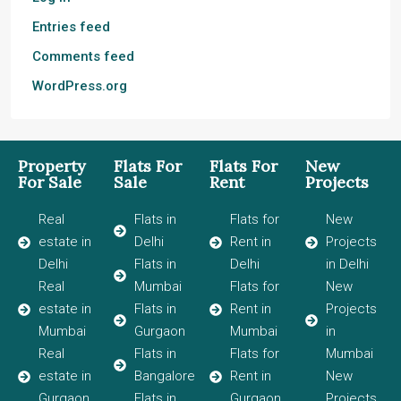
Entries feed
Comments feed
WordPress.org
Property
Flats For
Flats For
New
For Sale
Sale
Rent
Projects
Real
Flats in
Flats for
New
estate in
Delhi
Rent in
Projects
Delhi
Flats in
Delhi
in Delhi
Real
Mumbai
Flats for
New
estate in
Flats in
Rent in
Projects
Mumbai
Gurgaon
Mumbai
in
Real
Flats in
Flats for
Mumbai
estate in
Bangalore
Rent in
New
Gurgaon
Flats in
Gurgaon
Projects