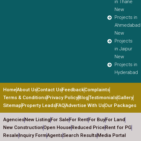
in Thane
New
Projects in
Ahmedabad
New
Projects
in Jaipur
New
Projects in
Hyderabad
Home
About Us
Contact Us
Feedback
Complaints
Terms & Conditions
Privacy Policy
Blog
Testimonials
Gallery
Sitemap
Property Leads
FAQ
Advertise With Us
Our Packages
Agencies
New Listing
For Sale
For Rent
For Buy
For Land
New Construction
Open House
Reduced Price
Rent for PG
Resale
Inquiry Form
Agents
Search Results
Media Portal