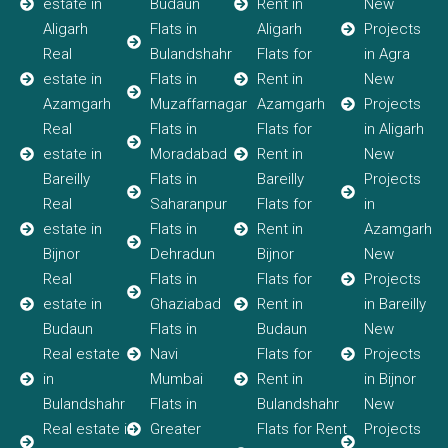
estate in
Budaun
Rent in
New
Aligarh
Flats in
Aligarh
Projects
Real
Bulandshahr
Flats for
in Agra
estate in
Flats in
Rent in
New
Azamgarh
Muzaffarnagar
Azamgarh
Projects
Real
Flats in
Flats for
in Aligarh
estate in
Moradabad
Rent in
New
Bareilly
Flats in
Bareilly
Projects
Real
Saharanpur
Flats for
in
estate in
Flats in
Rent in
Azamgarh
Bijnor
Dehradun
Bijnor
New
Real
Flats in
Flats for
Projects
estate in
Ghaziabad
Rent in
in Bareilly
Budaun
Flats in
Budaun
New
Real estate
Navi
Flats for
Projects
in
Mumbai
Rent in
in Bijnor
Bulandshahr
Flats in
Bulandshahr
New
Real estate in
Greater
Flats for Rent
Projects