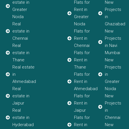
estate in
Flats for
New
Greater
Rent in
Projects
Noida
Greater
in
Real
Noida
Ghaziabad
estate in
Flats for
New
Chennai
Rent in
Projects
Real
Chennai
in Navi
estate in
Flats for
Mumbai
Thane
Rent in
New
Real estate
Thane
Projects
in
Flats for
in
Ahmedabad
Rent in
Greater
Real
Ahmedabad
Noida
estate in
Flats for
New
Jaipur
Rent in
Projects
Real
Jaipur
in
estate in
Flats for
Chennai
Hyderabad
Rent in
New