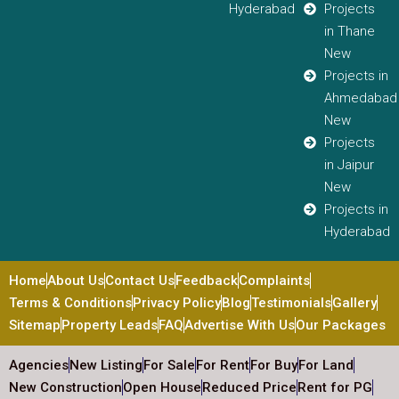
Hyderabad
Projects
in Thane
New
Projects in
Ahmedabad
New
Projects
in Jaipur
New
Projects in
Hyderabad
Home
About Us
Contact Us
Feedback
Complaints
Terms & Conditions
Privacy Policy
Blog
Testimonials
Gallery
Sitemap
Property Leads
FAQ
Advertise With Us
Our Packages
Agencies
New Listing
For Sale
For Rent
For Buy
For Land
New Construction
Open House
Reduced Price
Rent for PG