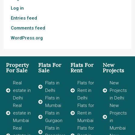
Log in
Entries feed
Comments feed
WordPress.org
Property
Flats For
Flats For
New
For Sale
Sale
Rent
Projects
Real
Flats in
Flats for
New
estate in
Delhi
Rent in
Projects
Delhi
Flats in
Delhi
in Delhi
Real
Mumbai
Flats for
New
estate in
Flats in
Rent in
Projects
Mumbai
Gurgaon
Mumbai
in
Real
Flats in
Flats for
Mumbai