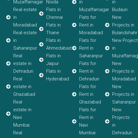
Muzaffarnagar
Noida
in
in
Real estate
Flats in
Muzaffarnagar
Budaun
in
Chennai
Flats for
New
Moradabad
Flats in
Rent in
Projects in
Real estate
Thane
Moradabad
Bulandshahr
in
Flats in
Flats for
New Project
Saharanpur
Ahmedabad
Rent in
in
Real
Flats in
Saharanpur
Muzaffarnag
estate in
Jaipur
Flats for
New
Dehradun
Flats in
Rent in
Projects in
Real
Hyderabad
Dehradun
Moradabad
estate in
Flats for
New
Ghaziabad
Rent in
Projects in
Real
Ghaziabad
Saharanpur
estate in
Flats for
New
Navi
Rent in
Projects
Mumbai
Navi
in
Real
Mumbai
Dehradun