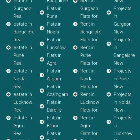
estate in
Bangalore
Rent in
New
Gurgaon
Flats in
Gurgaon
Projects
Real
Pune
Flats for
in
estate in
Flats in
Rent in
Gurgaon
Bangalore
Noida
Bangalore
New
Real
Flats in
Flats for
Projects
estate in
Lucknow
Rent in
in
Pune
Flats in
Pune
Bangalore
Real
Agra
Flats for
New
estate in
Flats in
Rent in
Projects
Noida
Aligarh
Noida
in Pune
Real
Flats in
Flats for
New
estate in
Azamgarh
Rent in
Projects
Lucknow
Flats in
Lucknow
in Noida
Real
Bareilly
Flats for
New
estate in
Flats in
Rent in
Projects
Agra
Bijnor
Agra
in
Real
Flats in
Flats for
Lucknow